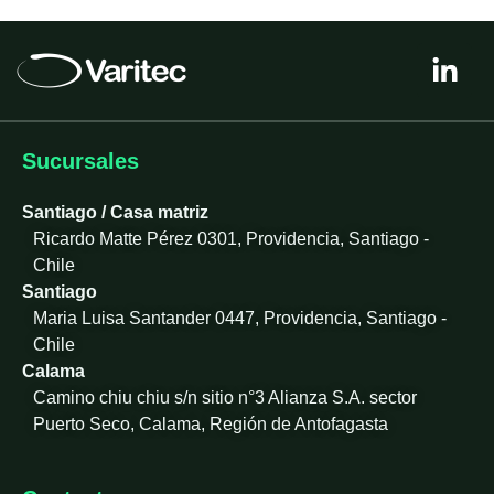
L
i
n
k
e
Sucursales
d
i
Santiago / Casa matriz
n
Ricardo Matte Pérez 0301, Providencia, Santiago -
-
Chile
i
Santiago
n
Maria Luisa Santander 0447, Providencia, Santiago -
Chile
Calama
Camino chiu chiu s/n sitio n°3 Alianza S.A. sector
Puerto Seco, Calama, Región de Antofagasta