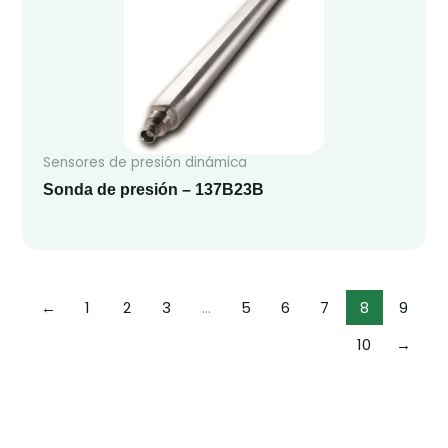
Sensores de presión dinámica
Sonda de presión – 137B23B
←
1
2
3
…
5
6
7
8
9
10
→