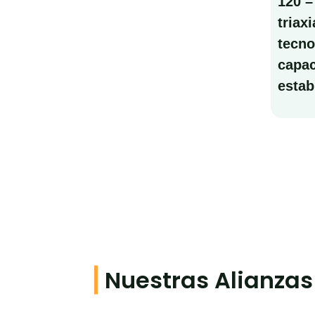
120 –
triax
tecno
capac
estab
Nuestras Alianzas