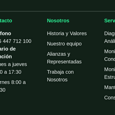
tacto
Nosotros
Serv
éfono
Historia y Valores
Diag
6 447 712 100
Análi
Nuestro equipo
ario de
Moni
Alianzas y
nción
Cond
Representadas
nes a jueves
Moni
0 a 17:30
Trabaja con
Estr
Nosotros
rnes 8:00 a
Mant
:30
Cons