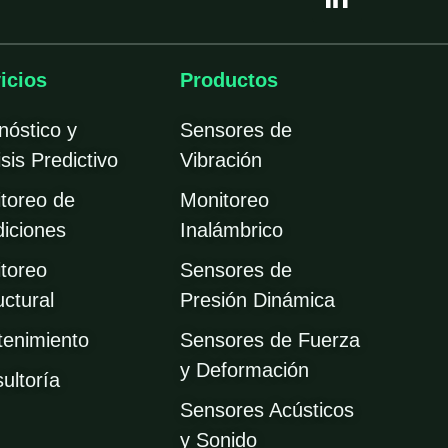
n
k
e
icios
Productos
d
i
nóstico y
Sensores de
n
sis Predictivo
Vibración
-
i
toreo de
Monitoreo
n
iciones
Inalámbrico
toreo
Sensores de
uctural
Presión Dinámica
enimiento
Sensores de Fuerza
y Deformación
ultoría
Sensores Acústicos
y Sonido