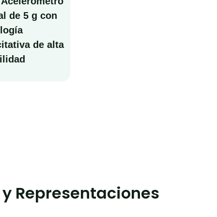
 Acelerómetro
ial de 5 g con
logía
itativa de alta
ilidad
 y Representaciones