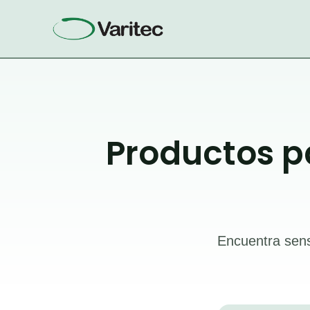
Ir
al
contenido
Productos p
Encuentra sens
Búsqueda