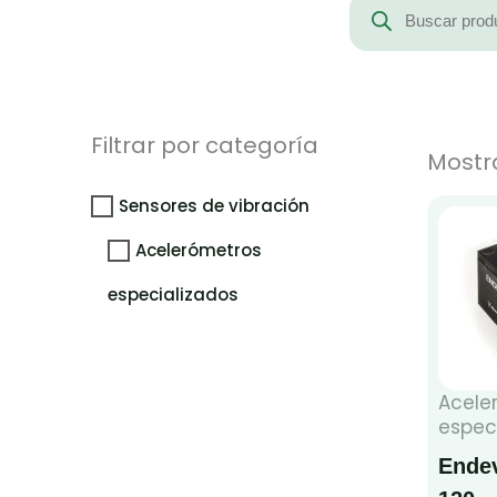
de
productos
Filtrar por categoría
Mostr
Sensores de vibración
Acelerómetros
especializados
Acele
espec
Endev