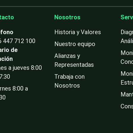
tacto
Nosotros
Serv
éfono
Historia y Valores
Diag
6 447 712 100
Anál
Nuestro equipo
ario de
Moni
Alianzas y
nción
Cond
Representadas
es a jueves 8:00
Moni
7:30
Trabaja con
Estr
Nosotros
rnes 8:00 a
Mant
:30
Cons