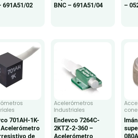
 691A51/02
BNC – 691A51/04
– 05
rómetros
Acelerómetros
Acce
riales
Industriales
cone
co 701AH-1K-
Endevco 7264C-
Imán
 Acelerómetro
2KTZ-2-360 –
supe
rresistivo de
Acelerómetro
080