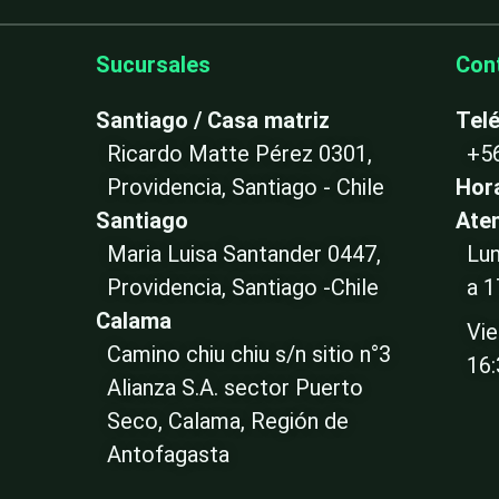
Sucursales
Con
Santiago / Casa matriz
Tel
Ricardo Matte Pérez 0301,
+5
Providencia, Santiago - Chile
Hor
Santiago
Ate
Maria Luisa Santander 0447,
Lun
Providencia, Santiago -Chile
a 1
Calama
Vie
Camino chiu chiu s/n sitio n°3
16
Alianza S.A. sector Puerto
Seco, Calama, Región de
Antofagasta