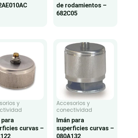
2AE010AC
de rodamientos –
682C05
sorios y
Accesorios y
ctividad
conectividad
 para
Imán para
rficies curvas –
superficies curvas –
A122
080A132