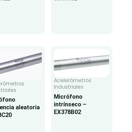
Acelerómetros
erómetros
Industriales
triales
Micrófono
ófono
intrínseco –
dencia aleatoria
EX378B02
8C20