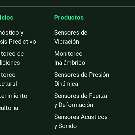
n
k
e
icios
Productos
d
i
nóstico y
Sensores de
n
isis Predictivo
Vibración
-
i
toreo de
Monitoreo
n
iciones
Inalámbrico
toreo
Sensores de Presión
uctural
Dinámica
enimiento
Sensores de Fuerza
y Deformación
ultoría
Sensores Acústicos
y Sonido