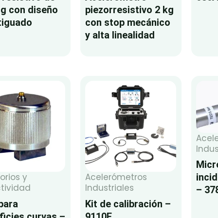
 g con diseño
piezorresistivo 2 kg
tiguado
con stop mecánico
y alta linealidad
Acel
Indus
Micr
inci
orios y
Acelerómetros
tividad
Industriales
– 37
para
Kit de calibración –
ficies curvas –
9110F