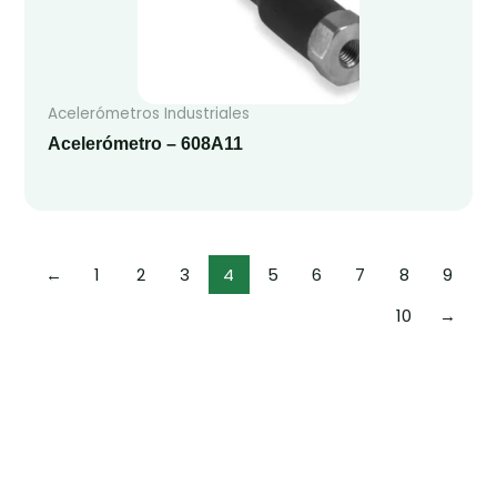
Acelerómetros Industriales
Acelerómetro – 608A11
←
1
2
3
4
5
6
7
8
9
10
→