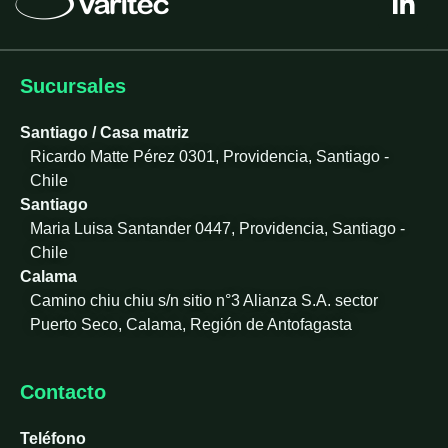
i
n
k
e
Sucursales
d
i
Santiago / Casa matriz
n
Ricardo Matte Pérez 0301, Providencia, Santiago -
-
Chile
i
Santiago
n
Maria Luisa Santander 0447, Providencia, Santiago -
Chile
Calama
Camino chiu chiu s/n sitio n°3 Alianza S.A. sector
Puerto Seco, Calama, Región de Antofagasta
Contacto
Teléfono