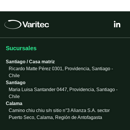
L
i
n
k
e
Sucursales
d
i
Santiago / Casa matriz
n
Ricardo Matte Pérez 0301, Providencia, Santiago -
-
Chile
i
Santiago
n
Maria Luisa Santander 0447, Providencia, Santiago -
Chile
Calama
Camino chiu chiu s/n sitio n°3 Alianza S.A. sector
Puerto Seco, Calama, Región de Antofagasta