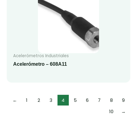
Acelerómetros Industriales
Acelerómetro – 608A11
←
1
2
3
4
5
6
7
8
9
10
→