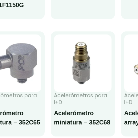
11F1150G
rómetros para
Acelerómetros para
Acel
I+D
I+D
erómetro
Acelerómetro
Acel
tura – 352C65
miniatura – 352C68
arra