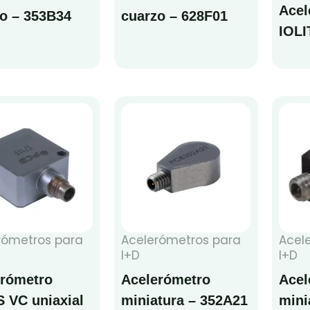
Acel
o – 353B34
cuarzo – 628F01
IOL
rómetros para
Acelerómetros para
Acel
I+D
I+D
erómetro
Acelerómetro
Acel
 VC uniaxial
miniatura – 352A21
mini