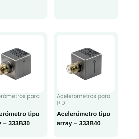
erómetros para
Acelerómetros para
I+D
erómetro tipo
Acelerómetro tipo
y – 333B30
array – 333B40