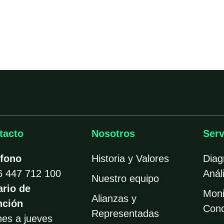
tacto
Nosotros
Serv
éfono
Historia y Valores
Diag
6 447 712 100
Análi
Nuestro equipo
ario de
Moni
Alianzas y
nción
Cond
Representadas
nes a jueves