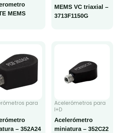
erometro
MEMS VC triaxial –
ITE MEMS
3713F1150G
erómetros para
Acelerómetros para
I+D
erómetro
Acelerómetro
atura – 352A24
miniatura – 352C22