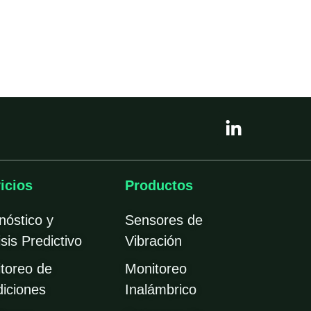
L
i
n
k
e
icios
Productos
d
i
nóstico y
Sensores de
n
sis Predictivo
Vibración
-
i
toreo de
Monitoreo
n
iciones
Inalámbrico