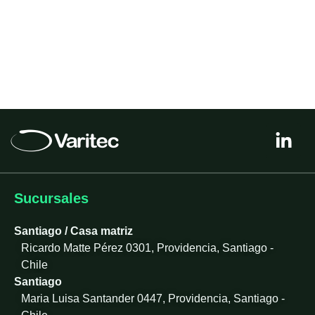
L
i
n
k
e
Sucursales
d
i
Santiago / Casa matriz
n
Ricardo Matte Pérez 0301, Providencia, Santiago -
-
Chile
i
Santiago
n
Maria Luisa Santander 0447, Providencia, Santiago -