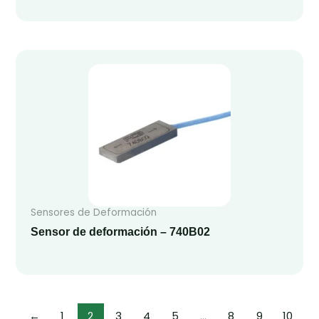
Sensores de Deformación
Sensor de deformación – 740B02
←
1
2
3
4
5
…
8
9
10