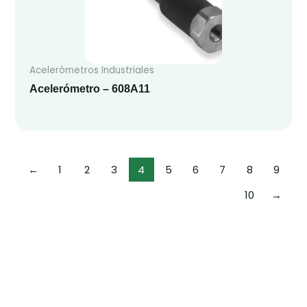
Acelerómetros Industriales
Acelerómetro – 608A11
←
1
2
3
4
5
6
7
8
9
10
→