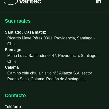
i
n
k
e
Sucursales
d
i
Santiago / Casa matriz
n
Ricardo Matte Pérez 0301, Providencia, Santiago -
-
Chile
i
Santiago
n
Maria Luisa Santander 0447, Providencia, Santiago -
Chile
Calama
Camino chiu chiu s/n sitio n°3 Alianza S.A. sector
Puerto Seco, Calama, Región de Antofagasta
Contacto
Teléfono