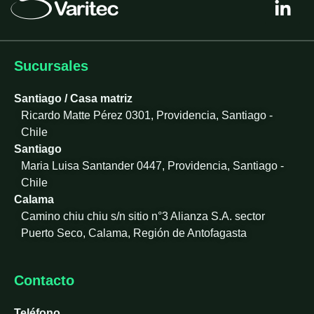
i
n
k
e
Sucursales
d
i
Santiago / Casa matriz
n
Ricardo Matte Pérez 0301, Providencia, Santiago -
-
Chile
i
Santiago
n
Maria Luisa Santander 0447, Providencia, Santiago -
Chile
Calama
Camino chiu chiu s/n sitio n°3 Alianza S.A. sector
Puerto Seco, Calama, Región de Antofagasta
Contacto
Teléfono