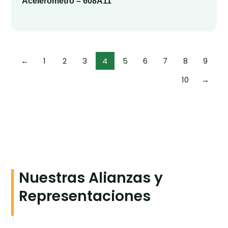
Acelerómetro – 608A11
←
1
2
3
4
5
6
7
8
9
10
→
Nuestras Alianzas y
Representaciones